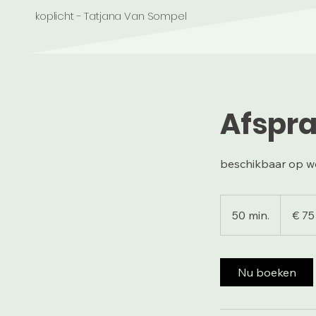
koplicht - Tatjana Van Sompel
Afspr
beschikbaar op w
75
euro
50 min.
5
€ 75
0
m
i
Nu boeken
n
.