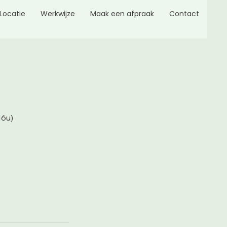
Locatie
Werkwijze
Maak een afpraak
Contact
16u)