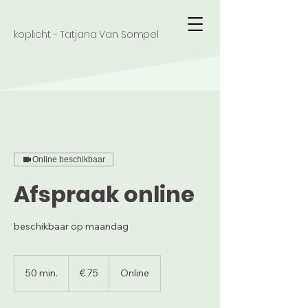
koplicht - Tatjana Van Sompel
Online beschikbaar
Afspraak online
beschikbaar op maandag
75
euro
50 min.
5
€ 75
Online
0
m