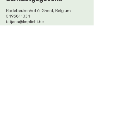
Rodebeukenhof 6, Ghent, Belgium
0495811334
tatjana@koplicht.be
tatjana@koplicht.be
0495 811 334
Gentbrugge
(op dinsdagvoormiddag)
Huisartsenpraktijk Amandus
Neelkens Stuk 14
9050 Gentbrugge
Gent-Centrum
(op woensdagvoormiddag &
donderdagnamiddag)
Huisartsenpraktijk Reep
Reep 14
9000 Gent
Online
(op maandag)